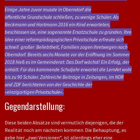
Einige Jahre zuvor musste in Oberndorf die
öffentliche Grundschule schließen, zu wenige Schüler. Als
Beckmann und Hartmann 2016 ein Kind erwarteten,
beschlossen sie, eine sogenannte Ersatzschule zu gründen. Ihre
Idee einer reformpädagogischen Privatschule erfreute sich
schnell großer Beliebtheit, Familien zogen ihretwegen nach
Oberndorf. Bereits sechs Monate vor der Eröffnung im Sommer
2018 hieß es im Gemeinderat: Das Dorf wächst! Ein Erfolg, der
anhält: Für das kommende Schuljahr erwartet die LernArt wohl
bis zu 90 Schüler. Zahlreiche Beiträge in Zeitungen, im NDR
und ZDF berichteten von der Geschichte der
»einzigartigen
Privatschule«.
Gegendarstellung:
Diese beiden Absätze sind vermutlich diejenigen, die der
Realität noch am nächsten kommen. Die Behauptung, es
gebe hier „zwei Versionen“, ist allerdings eher eine